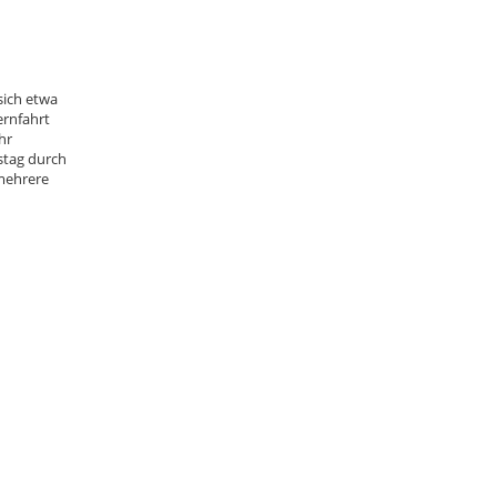
sich etwa
ernfahrt
hr
stag durch
«mehrere